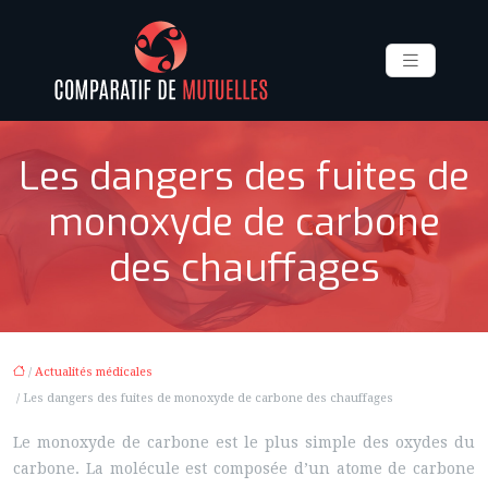
Les dangers des fuites de
monoxyde de carbone
des chauffages
/
Actualités médicales
/ Les dangers des fuites de monoxyde de carbone des chauffages
Le monoxyde de carbone est le plus simple des oxydes du
carbone. La molécule est composée d’un atome de carbone