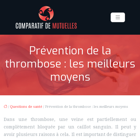
Prévention de la
thrombose : les meilleurs
moyens
/
Questions de santé
/ Prévention de la thrombose : les meilleurs moyens
Dans une thrombose, une veine est partiellement ou
complètement bloquée par un caillot sanguin. Il peut y
avoir plusieurs raisons à cela. Il est important de distinguer