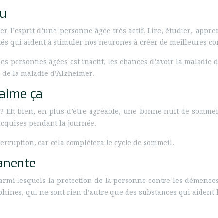
nu
er l’esprit d’une personne âgée très actif. Lire, étudier, appr
tés qui aident à stimuler nos neurones à créer de meilleures c
des personnes âgées est inactif, les chances d’avoir la maladie
n de la maladie d’Alzheimer.
 aime ça
? Eh bien, en plus d’être agréable, une bonne nuit de sommeil 
acquises pendant la journée.
rruption, car cela complétera le cycle de sommeil.
manente
armi lesquels la protection de la personne contre les démences
phines, qui ne sont rien d’autre que des substances qui aident 