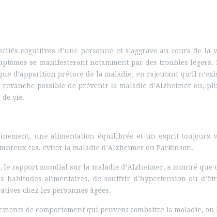
cités cognitives d’une personne et s’aggrave au cours de la vi
tômes se manifesteront notamment par des troubles légers. 
ue d’apparition précoce de la maladie, en rajoutant qu’il n’exi
t en revanche possible de prévenir la maladie d’Alzheimer ou, p
re qualité de vie.
ainement, une alimentation équilibrée et un esprit toujours
nombreux cas, éviter la maladie d’Alzheimer ou Parkinson.
e rapport mondial sur la maladie d’Alzheimer, a montré que c’est
es habitudes alimentaires, de souffrir d’hypertension ou d’êt
atives chez les personnes âgées.
ngements de comportement qui peuvent combattre la maladie, ou 