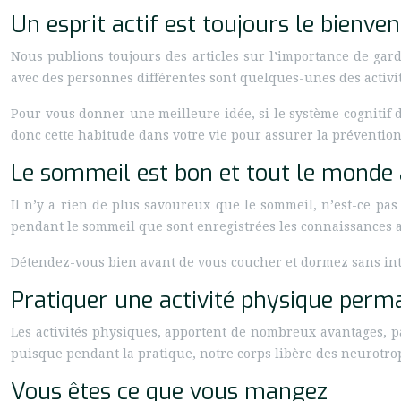
Un esprit actif est toujours le bienve
Nous publions toujours des articles sur l’importance de gard
avec des personnes différentes sont quelques-unes des activi
Pour vous donner une meilleure idée, si le système cognitif 
donc cette habitude dans votre vie pour assurer la préventio
Le sommeil est bon et tout le monde
Il n’y a rien de plus savoureux que le sommeil, n’est-ce pas 
pendant le sommeil que sont enregistrées les connaissances 
Détendez-vous bien avant de vous coucher et dormez sans inte
Pratiquer une activité physique per
Les activités physiques, apportent de nombreux avantages, p
puisque pendant la pratique, notre corps libère des neurotro
Vous êtes ce que vous mangez