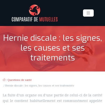
Hernie discale : les signes,
les causes et ses
traitements
/
Questions de santé
/ Hernie discale : les signes, les causes et ses traitements
La fuite d’un organe ou d’une partie de celui-ci de la cavité
qui le contient habituellement est communément appelée