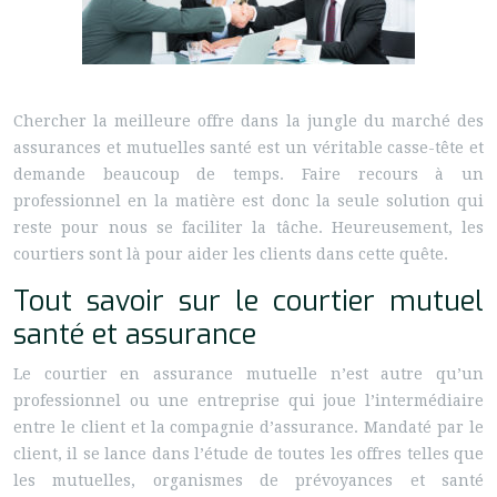
Chercher la meilleure offre dans la jungle du marché des
assurances et mutuelles santé est un véritable casse-tête et
demande beaucoup de temps. Faire recours à un
professionnel en la matière est donc la seule solution qui
reste pour nous se faciliter la tâche. Heureusement, les
courtiers sont là pour aider les clients dans cette quête.
Tout savoir sur le courtier mutuel
santé et assurance
Le courtier en assurance mutuelle n’est autre qu’un
professionnel ou une entreprise qui joue l’intermédiaire
entre le client et la compagnie d’assurance. Mandaté par le
client, il se lance dans l’étude de toutes les offres telles que
les mutuelles, organismes de prévoyances et santé