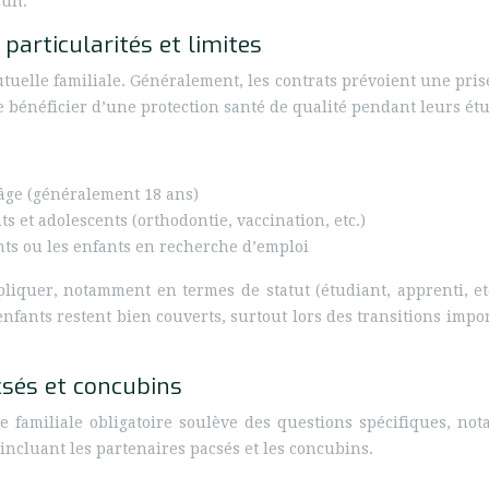
cun.
particularités et limites
uelle familiale. Généralement, les contrats prévoient une prise
 bénéficier d’une protection santé de qualité pendant leurs étu
 âge (généralement 18 ans)
s et adolescents (orthodontie, vaccination, etc.)
nts ou les enfants en recherche d’emploi
pliquer, notamment en termes de statut (étudiant, apprenti, etc
 enfants restent bien couverts, surtout lors des transitions im
csés et concubins
e familiale obligatoire soulève des questions spécifiques, n
n incluant les partenaires pacsés et les concubins.