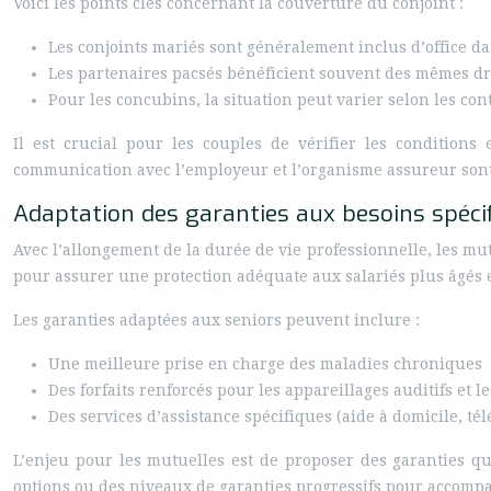
Voici les points clés concernant la couverture du conjoint :
Les conjoints mariés sont généralement inclus d’office da
Les partenaires pacsés bénéficient souvent des mêmes dro
Pour les concubins, la situation peut varier selon les c
Il est crucial pour les couples de vérifier les conditions
communication avec l’employeur et l’organisme assureur sont 
Adaptation des garanties aux besoins spéci
Avec l’allongement de la durée de vie professionnelle, les mut
pour assurer une protection adéquate aux salariés plus âgés e
Les garanties adaptées aux seniors peuvent inclure :
Une meilleure prise en charge des maladies chroniques
Des forfaits renforcés pour les appareillages auditifs et l
Des services d’assistance spécifiques (aide à domicile, télé
L’enjeu pour les mutuelles est de proposer des garanties qu
options ou des niveaux de garanties progressifs pour accompag